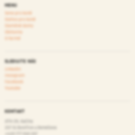
MENU
Seno pro koně
Stelivo pro koně
Slaměné domy
Obiloviny
O farmě
SLEDUJTE NÁS
Linkedin
Instagram
Facebook
Youtube
KONTAKT
Jiřín 39, Kačiny
257 51 Bystřice u Benešova
+420 777 010 207