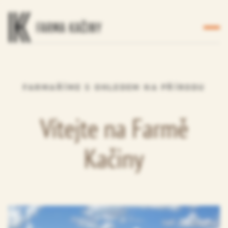
FARMAŘÍME S OHLEDEM NA PŘÍRODU
Vítejte na Farmě
Kačiny