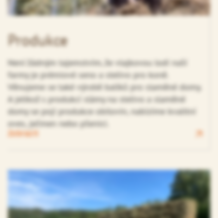
Produkce
Není žádným tajemstvím, že vlajkovou lodí naší
farmy je prémiové seno a stelivo pro koně.
Věnujeme se také výrobě balíků pro slaměné domy.
A jelikož s produkcí slámy na stelivo a slaměné
domy se pojí produkce obilovin, nabízíme kvalitní
oves, ječmen nebo pšenici.
Zobrazit