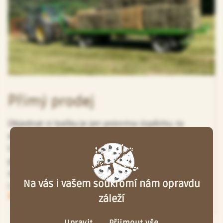
Přímý prodej
Objednat si balíky je jen polovina úspěchu, ta
druhá, zábavnější, část začíná u jejich přepravy.
Chceme našim zákazníkům co nejvíce usnadnit
práci, a proto balíky vždy dopravíme
na požadované místo. Při dodání pomáháme
Na vás i vašem soukromí nám opravdu
i se složením balíků.
Zobrazit
záleží
Upravit
Přijmout vše