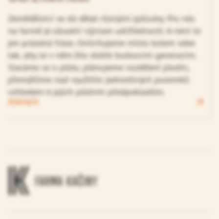
Zemědělství se dá dělat různými způsoby. Pro nás
na farmě je zásadní význam udržitelnosti. A není to
jen prázdná fráze. Ovlivňujeme místo kolem sebe
tak, aby se v něm žilo dobře budoucím generacím.
Staráme se o půdu, plánujeme rozdělení plodin,
přemýšlíme nad využitím jednotlivých pozemků
vzhledem k jejich půdním předpokladům.
Zobrazit