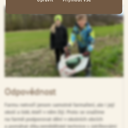
Odpovědnost
Farmu netvoří jenom samotné farmaření, ale i její
okolí a lidé, kteří v něm žijí. Proto se snažíme
na farmě podporovat dění v okolních obcích
a pomáhat díky zemědělské technice s údržbovými