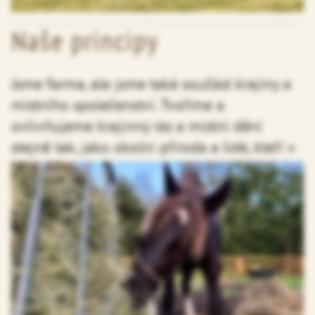
Naše principy
Jsme farma, ale jsme také součást krajiny a
místního společenství. Tvoříme a
ovlivňujeme krajinný ráz a místní dění
stejně tak, jako okolní příroda a lidé, kteří v
ní žijí, ovlivňují nás.